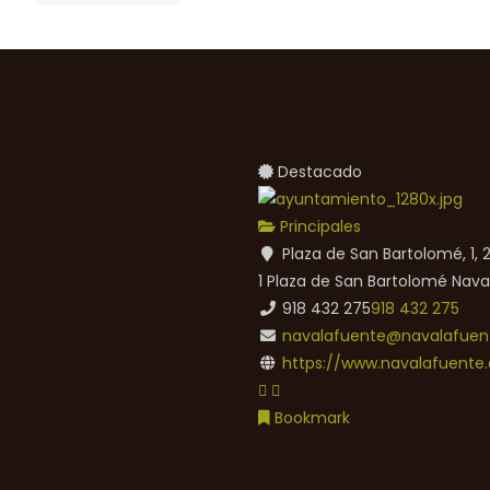
Destacado
Principales
Plaza de San Bartolomé, 1,
1 Plaza de San Bartolomé
Nava
918 432 275
918 432 275
navalafuente@navalafuent
https://www.navalafuente.
Bookmark