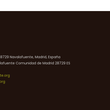
 28729 Navalafuente, Madrid, España
lafuente
Comunidad de Madrid
28729
ES
e.org
org