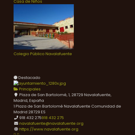
Casa de Niños
Colegio Público Navalafuente
Destacado
Principales
Plaza de San Bartolomé, 1, 28729 Navalafuente,
Madrid, España
1 Plaza de San Bartolomé
Navalafuente
Comunidad de
Madrid
28729
ES
918 432 275
918 432 275
navalafuente@navalafuente.org
https://www.navalafuente.org