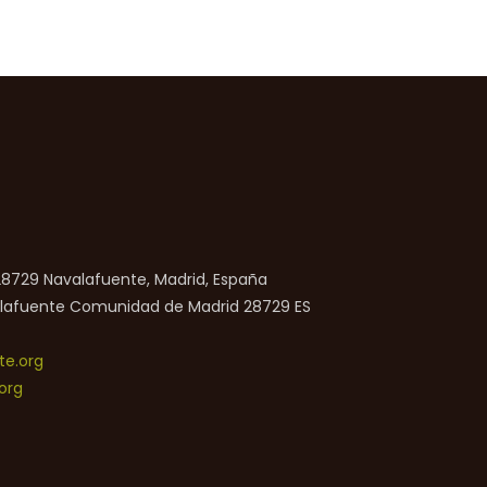
 28729 Navalafuente, Madrid, España
lafuente
Comunidad de Madrid
28729
ES
e.org
org