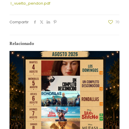
I_vuelta_pendon.pdf
Compartir
70
Relacionado