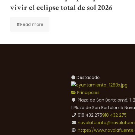
vivir el eclipse total de sol 2026
Read more
Destacado
Principales
Plaza de San Bartolomé, 1,
1 Plaza de San Bartolomé
Nava
918 432 275
918 432 275
navalafuente@navalafuent
https://www.navalafuente.