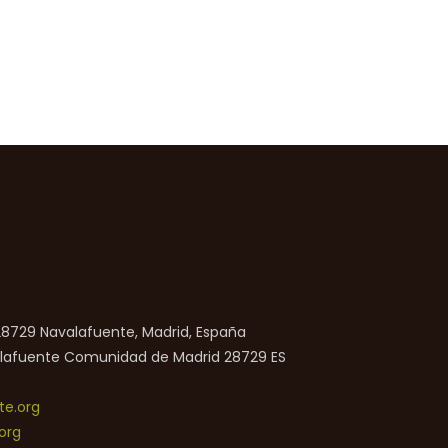
 28729 Navalafuente, Madrid, España
lafuente
Comunidad de Madrid
28729
ES
e.org
org