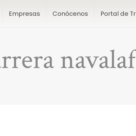
Empresas
Conócenos
Portal de 
arrera navala