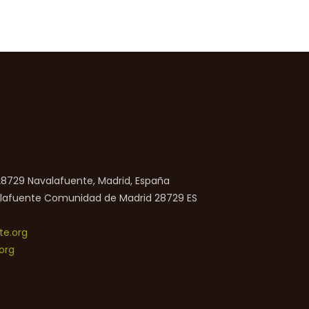
 28729 Navalafuente, Madrid, España
lafuente
Comunidad de Madrid
28729
ES
e.org
org